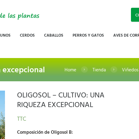
C
RUNOS
CERDOS
CABALLOS
PERROS Y GATOS
AVES DE COR
a excepcional
Home
Tienda
Viñedos
OLIGOSOL – CULTIVO: UNA
RIQUEZA EXCEPCIONAL
TTC
Composición de Oligosol B: