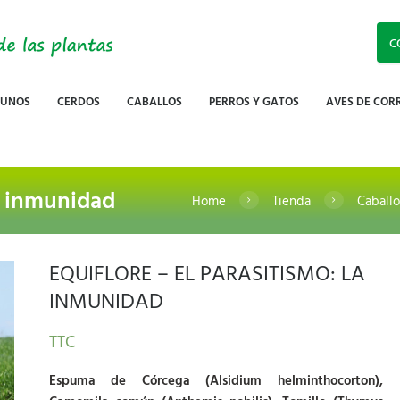
C
RUNOS
CERDOS
CABALLOS
PERROS Y GATOS
AVES DE COR
a inmunidad
Home
Tienda
Caballo
EQUIFLORE – EL PARASITISMO: LA
INMUNIDAD
TTC
Espuma de Córcega (Alsidium helminthocorton),